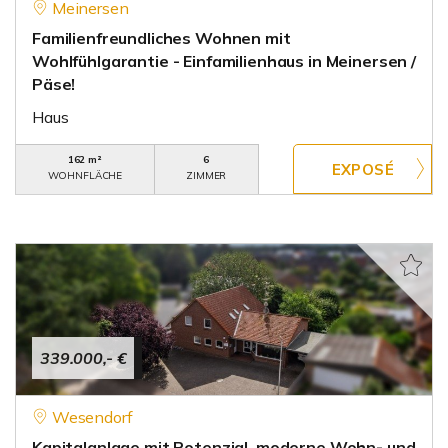
Meinersen
Familienfreundliches Wohnen mit
Wohlfühlgarantie - Einfamilienhaus in Meinersen /
Päse!
Haus
162 m²
6
WOHNFLÄCHE
ZIMMER
339.000,- €
Wesendorf
Kapitalanlage mit Potenzial, moderne Wohn- und