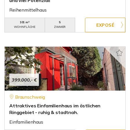
und viel Potenzial!
Reihenmittelhaus
101 m²
5
WOHNFLÄCHE
ZIMMER
399.000,- €
Braunschweig
Attraktives Einfamilienhaus im östlichen
Ringgebiet - ruhig & stadtnah.
Einfamilienhaus