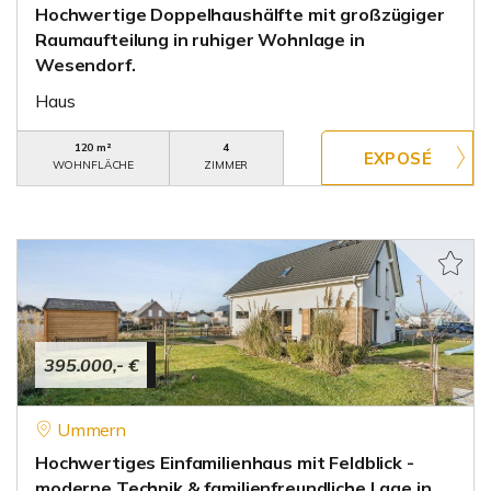
Hochwertige Doppelhaushälfte mit großzügiger
Raumaufteilung in ruhiger Wohnlage in
Wesendorf.
Haus
120 m²
4
WOHNFLÄCHE
ZIMMER
395.000,- €
Ummern
Hochwertiges Einfamilienhaus mit Feldblick -
moderne Technik & familienfreundliche Lage in