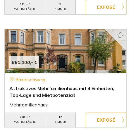
111 m²
5
WOHNFLÄCHE
ZIMMER
660.000,- €
Braunschweig
Attraktives Mehrfamilienhaus mit 4 Einheiten,
Top-Lage und Mietpotenzial!
Mehrfamilienhaus
240 m²
12
WOHNFLÄCHE
ZIMMER