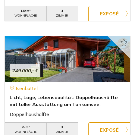
120 m²
4
WOHNFLÄCHE
ZIMMER
249.000,- €
Isenbüttel
Licht, Lage, Lebensqualität: Doppelhaushälfte
mit toller Ausstattung am Tankumsee.
Doppelhaushälfte
75 m²
3
WOHNFLÄCHE
ZIMMER