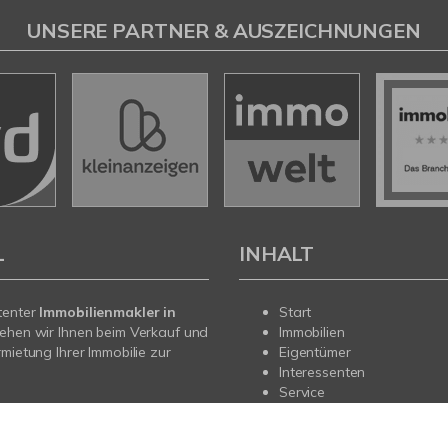
UNSERE PARTNER & AUSZEICHNUNGEN
L
INHALT
tenter
Immobilienmakler in
Start
ehen wir Ihnen beim Verkauf und
Immobilien
rmietung Ihrer Immobilie zur
Eigentümer
Interessenten
Service
sendem Fachwissen und lokaler
Über uns
beraten wir Sie in allen Fragen
Kontakt