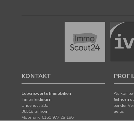
KONTAKT
PROFI
Lebenswerte Immobilien
Als kompe
Timon Erdmann
Gifhorn
st
Lindenstr. 28a
bei der Ve
38518 Gifhorn
Seite.
Mobilfunk:
0160 977 25 196
Festnetz:
05371 750 33 86
Mit umfas
info@lebenswerteimmobilien.de
Expertise 